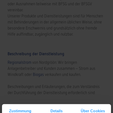
oder Ausnahmen teilweise mit BFSG und der BFSGV
vereinbar.
Unserer Produkte und Dienstleistungen sind für Menschen
mit Behinderungen in der allgemein üblichen Weise, ohne
besondere Erschwernis und grundsätzlich ohne fremde
Hilfe auffindbar, zugänglich und nutzbar.
Beschreibung der Dienstleistung
Regionalstrom
von Nordgröön: Wir bringen
Anlagenbetreiber und Kunden zusammen – Strom aus
Windkraft oder
Biogas
verkaufen und kaufen.
Beschreibungen und Erläuterungen, die zum Verständnis
der Durchführung der Dienstleistung erforderlich sind
Nicht barrierefreie Inhalte
Zustimmung
Details
Über Cookies