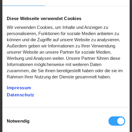
Für eingebettete Inhalte aus anderen Quellen wie
externen Datenbanken kann keine Barrierefreiheit
garantiert werden.
Diese Webseite verwendet Cookies
Die folgenden Inhalte sind nicht barrierefrei, da sie nicht
Wir verwenden Cookies, um Inhalte und Anzeigen zu
mit der zugrundeliegenden harmonisierten Norm EN
personalisieren, Funktionen für soziale Medien anbieten zu
301 549 vereinbar sind:
können und die Zugriffe auf unsere Website zu analysieren.
Außerdem geben wir Informationen zu Ihrer Verwendung
unserer Website an unsere Partner für soziale Medien,
Auf einzelnen Seiten ist der Kontrast zwischen Text und
Werbung und Analysen weiter. Unsere Partner führen diese
Hintergrund zu gering.
Informationen möglicherweise mit weiteren Daten
https://www.nordgroon.de/fuer-
zusammen, die Sie ihnen bereitgestellt haben oder die sie im
stromkunden/anbietersuche
Rahmen Ihrer Nutzung der Dienste gesammelt haben.
https://www.nordgroon.de/fuer-
Impressum
stromkunden/neukundenportal
Datenschutz
Auf einzelnen Seiten gibt es keine Audiodeskription oder
Volltext-Alternative für Videos.
Einwilligungsauswahl
https://www.nordgroon.de/fuer-anlagenbetreiber/so-
Notwendig
arbeiten-wir