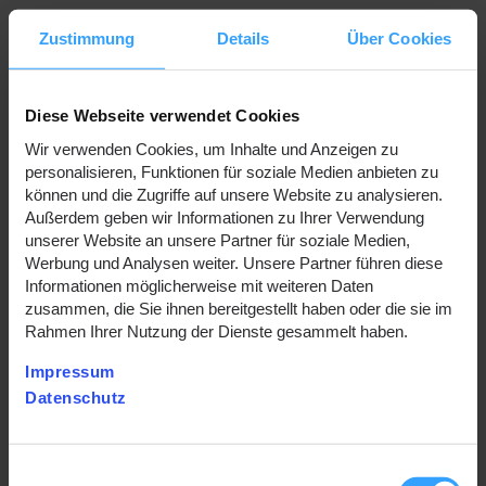
Zustimmung
Details
Über Cookies
Diese Webseite verwendet Cookies
Wir verwenden Cookies, um Inhalte und Anzeigen zu
Sie möchten einen neuen Stromtarif für Ihren
personalisieren, Funktionen für soziale Medien anbieten zu
Privathaushalt abschließen?
können und die Zugriffe auf unsere Website zu analysieren.
Außerdem geben wir Informationen zu Ihrer Verwendung
unserer Website an unsere Partner für soziale Medien,
Neue Stromtarife für Endverbraucher können ab sofort
Werbung und Analysen weiter. Unsere Partner führen diese
ausschließlich über die Plattform Regiogröön
Informationen möglicherweise mit weiteren Daten
abgeschlossen werden. Dort finden Sie alle verfügbaren
zusammen, die Sie ihnen bereitgestellt haben oder die sie im
Tarife und können Ihren Vertrag direkt online abschließen.
Rahmen Ihrer Nutzung der Dienste gesammelt haben.
Impressum
Zum Tarifabschluss:
www.regiogroon.de/stromkunden
Datenschutz
Einwilligungsauswahl