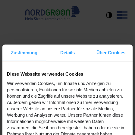
Versorgererlaubnis schon
Zustimmung
Details
Über Cookies
beantragt?
Diese Webseite verwendet Cookies
25.09.2017
Wir verwenden Cookies, um Inhalte und Anzeigen zu
personalisieren, Funktionen für soziale Medien anbieten zu
Moin Moin Anlagenbetreiber! Ist euch das Thema
können und die Zugriffe auf unsere Website zu analysieren.
Versorgererlaubnis bekannt? Denn mit der
Außerdem geben wir Informationen zu Ihrer Verwendung
Einführung des neuen Stromsteuergesetztes am
unserer Website an unsere Partner für soziale Medien,
Anfang des Jahres wurde umfangreiche Änderungen
Werbung und Analysen weiter. Unsere Partner führen diese
für Anlagenbetreiber vorgenommen.
Informationen möglicherweise mit weiteren Daten
zusammen, die Sie ihnen bereitgestellt haben oder die sie im
Rahmen Ihrer Nutzung der Dienste gesammelt haben.