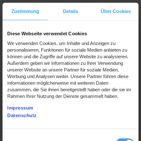
Zustimmung
Details
Über Cookies
Diese Webseite verwendet Cookies
Wir verwenden Cookies, um Inhalte und Anzeigen zu
Vorankündigung Agri
personalisieren, Funktionen für soziale Medien anbieten zu
können und die Zugriffe auf unsere Website zu analysieren.
Technica in Hannover
Außerdem geben wir Informationen zu Ihrer Verwendung
unserer Website an unsere Partner für soziale Medien,
Werbung und Analysen weiter. Unsere Partner führen diese
19.10.2015
Informationen möglicherweise mit weiteren Daten
zusammen, die Sie ihnen bereitgestellt haben oder die sie im
Wir werden auch in diesem Jahr wieder in Hannover
Rahmen Ihrer Nutzung der Dienste gesammelt haben.
mit von der Partie sein. Mittlerweile das dritte Jahr
Impressum
in Folge.
Datenschutz
Vom 08.11. bis 14.11. öffnen die Tore der Agri
Technika in Hannover. Wir freuen uns auf Euren
Einwilligungsauswahl