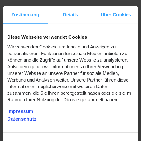
Zustimmung
Details
Über Cookies
Diese Webseite verwendet Cookies
Torge im Interview mit
Wir verwenden Cookies, um Inhalte und Anzeigen zu
personalisieren, Funktionen für soziale Medien anbieten zu
Hannes Blum und Dr.
können und die Zugriffe auf unsere Website zu analysieren.
Außerdem geben wir Informationen zu Ihrer Verwendung
Swantje Gährs
unserer Website an unsere Partner für soziale Medien,
Werbung und Analysen weiter. Unsere Partner führen diese
Informationen möglicherweise mit weiteren Daten
20.06.2023
zusammen, die Sie ihnen bereitgestellt haben oder die sie im
Rahmen Ihrer Nutzung der Dienste gesammelt haben.
Lokal einzukaufen spart Transportwege, schont die
Impressum
Infrastruktur und stärkt die regionale Wirtschaft -
Datenschutz
nicht nur bei Kartoffeln und Eiern vom Bauernhof,
sondern auch beim Strombezug.
Einwilligungsauswahl