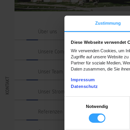
Zustimmung
Über uns
Diese Webseite verwendet 
Unsere Company
Wir verwenden Cookies, um Inha
Zugriffe auf unsere Website z
Partner für soziale Medien, We
Daten zusammen, die Sie ihnen
Unser Team
KONTAKT
Impressum
Datenschutz
Unser Strom
Einwilligungsauswahl
Notwendig
Referenzen