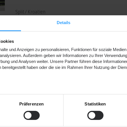
Split/ Kroatien
Details
06.10.2014
Roadshow und Dialog zur Energiewende.
Cookies
lte und Anzeigen zu personalisieren, Funktionen für soziale Medien
Nordgröön referiert zu virtuellen Kraftwerken, regu
u analysieren. Außerdem geben wir Informationen zu Ihrer Verwendun
rbung und Analysen weiter. Unsere Partner führen diese Informatione
Energiewende vor den Ministerien, Universitäten, Ene
 bereitgestellt haben oder die sie im Rahmen Ihrer Nutzung der Die
Zurück
Präferenzen
Statistiken