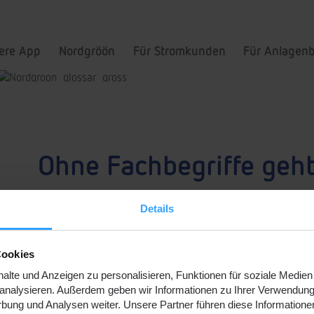
ere App
Nordgröön
Für Stromkunden
Für Anlagenb
Ohne Fachbegriffe geht
Details
Energieträger und Prämien
Multimedia Dateien:
Cookies
lte und Anzeigen zu personalisieren, Funktionen für soziale Medien
u analysieren. Außerdem geben wir Informationen zu Ihrer Verwendun
rbung und Analysen weiter. Unsere Partner führen diese Informatione